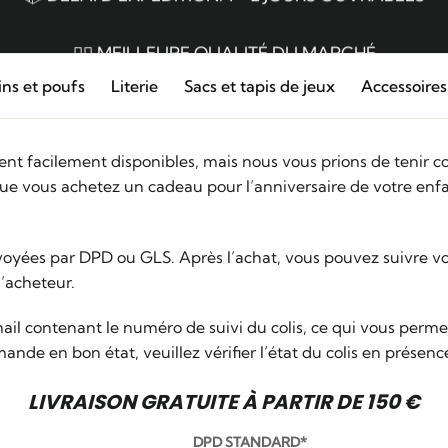
📦 DÉLAI D'EXPÉDITION: 1 - 2 JOURS OUVRABLES
👌🏼 MEILLEURE QUALITÉ DU MARCHÉ
ns et poufs
Literie
Sacs et tapis de jeux
Accessoires
nt facilement disponibles, mais nous vous prions de tenir com
rsque vous achetez un cadeau pour l’anniversaire de votre enf
oyées par DPD ou GLS. Après l’achat, vous pouvez suivre v
’acheteur.
contenant le numéro de suivi du colis, ce qui vous permettra
nde en bon état, veuillez vérifier l’état du colis en présenc
LIVRAISON GRATUITE À PARTIR DE 150 €
DPD STANDARD*