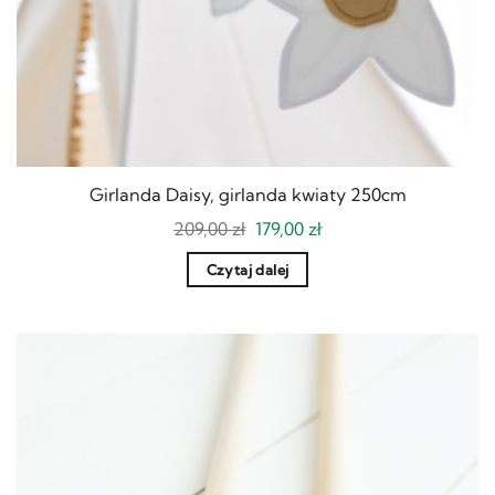
Girlanda Daisy, girlanda kwiaty 250cm
Pierwotna
Aktualna
209,00
zł
179,00
zł
cena
cena
wynosiła:
wynosi:
Czytaj dalej
209,00 zł.
179,00 zł.