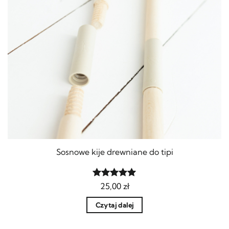
Sosnowe kije drewniane do tipi
Oceniony
25,00
zł
5
na 5.
Czytaj dalej