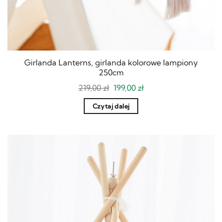
Girlanda Lanterns, girlanda kolorowe lampiony
250cm
Pierwotna
Aktualna
219,00
zł
199,00
zł
cena
cena
wynosiła:
wynosi:
Czytaj dalej
219,00 zł.
199,00 zł.