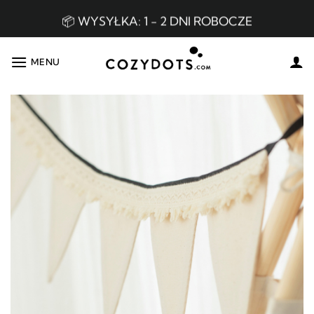
Skip
300 zł
to
content
📦 WYSYŁKA: 1 - 2 DNI ROBOCZE
MENU
👌🏼 BEZPROBLEMOWE ZWROTY