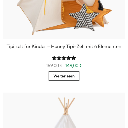
Tipi zelt für Kinder – Honey Tipi-Zelt mit 6 Elementen
Ursprünglicher
Aktueller
169,00
Bewertet
€
149,00
€
Preis
Preis
mit
4.9
war:
ist:
von 5
Weiterlesen
169,00 €
149,00 €.