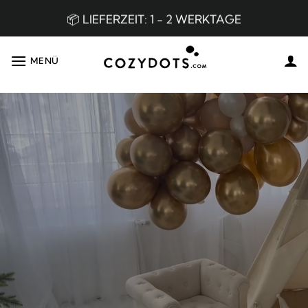
Zum
📦 LIEFERZEIT: 1 - 2 WERKTAGE
Inhalt
springen
👌🏼 BESTE QUALITÄT AUF DEM MARKT
MENÜ