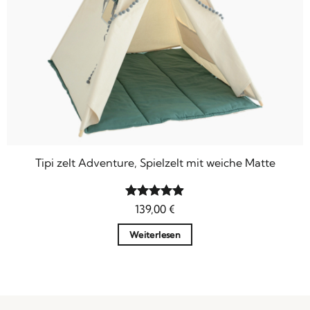
Tipi zelt Adventure, Spielzelt mit weiche Matte
Bewertet
139,00
€
mit
4.88
von 5
Weiterlesen