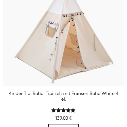
Kinder Tipi Boho, Tipi zelt mit Fransen Boho White 4
el.
Bewertet
139,00
€
mit
4.9