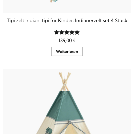
Tipi zelt Indian, tipi für Kinder, Indianerzelt set 4 Stück
Bewertet
139,00
€
mit
4.92
von 5
Weiterlesen