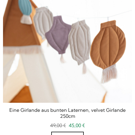
Eine Girlande aus bunten Laternen, velvet Girlande
250cm
Ursprünglicher
Aktueller
49,00
€
45,00
€
Preis
Preis
war:
ist: