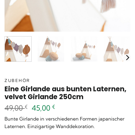
ZUBEHÖR
Eine Girlande aus bunten Laternen,
velvet Girlande 250cm
Ursprünglicher
Aktueller
49,00
€
45,00
€
Preis
Preis
Bunte Girlande in verschiedenen Formen japanischer
war:
ist:
Laternen. Einzigartige Wanddekoration.
49,00 €
45,00 €.