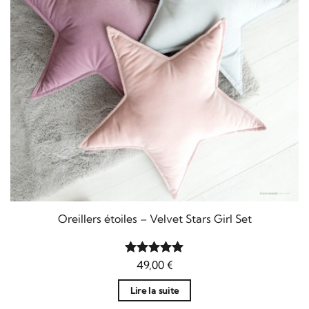
Oreillers étoiles – Velvet Stars Girl Set
Note
49,00
5
sur
€
5
Lire la suite