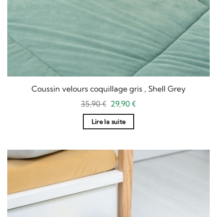
Coussin velours coquillage gris , Shell Grey
Le
Le
35,90
€
29,90
€
prix
prix
initial
actuel
Lire la suite
était :
est :
35,90 €.
29,90 €.