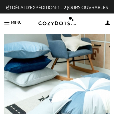
Passer
150 €.
au
contenu
📦 DÉLAI D'EXPÉDITION: 1 - 2 JOURS OUVRABLES
MENU
👌🏼 MEILLEURE QUALITÉ DU MARCHÉ