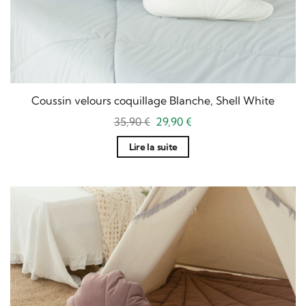
Coussin velours coquillage Blanche, Shell White
Le
Le
35,90
€
29,90
€
prix
prix
initial
actuel
Lire la suite
était :
est :
35,90 €.
29,90 €.