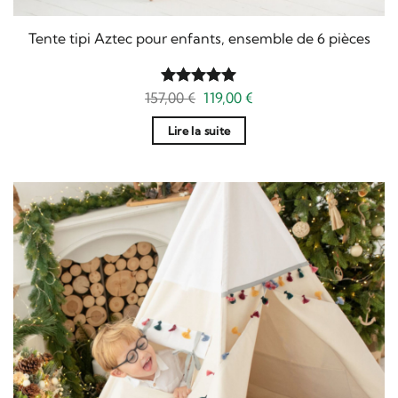
Tente tipi Aztec pour enfants, ensemble de 6 pièces
Le
Le
157,00
Note
€
5
119,00
sur
€
prix
prix
5
initial
actuel
Lire la suite
était :
est :
157,00 €.
119,00 €.