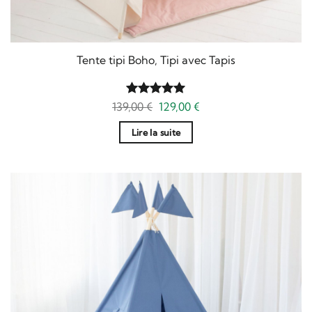
Tente tipi Boho, Tipi avec Tapis
Le
Le
139,00
Note
€
5
129,00
sur
€
prix
prix
5
initial
actuel
Lire la suite
était :
est :
139,00 €.
129,00 €.