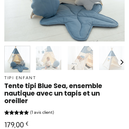
TIPI ENFANT
Tente tipi Blue Sea, ensemble
nautique avec un tapis et un
oreiller
(
1
avis client)
Noté
1
5
sur
179,00
€
5 basé sur