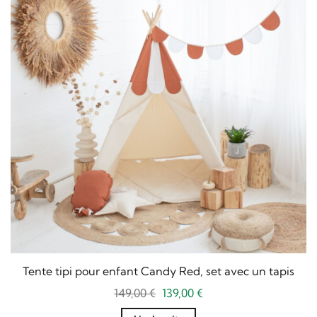
Tente tipi pour enfant Candy Red, set avec un tapis
Le
Le
149,00
€
139,00
€
prix
prix
initial
actuel