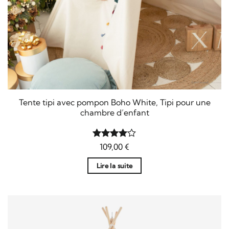
Tente tipi avec pompon Boho White, Tipi pour une
chambre d’enfant
Note
109,00
4
€
sur 5
Lire la suite