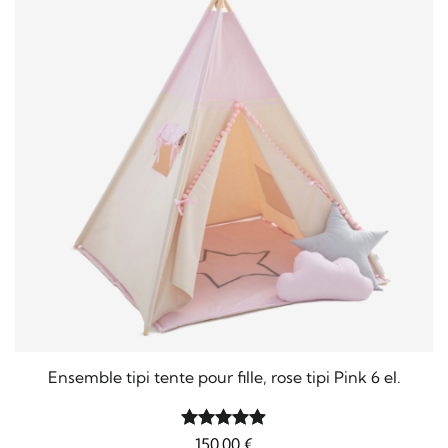
Ensemble tipi tente pour fille, rose tipi Pink 6 el.
Note
150,00
4.88
€