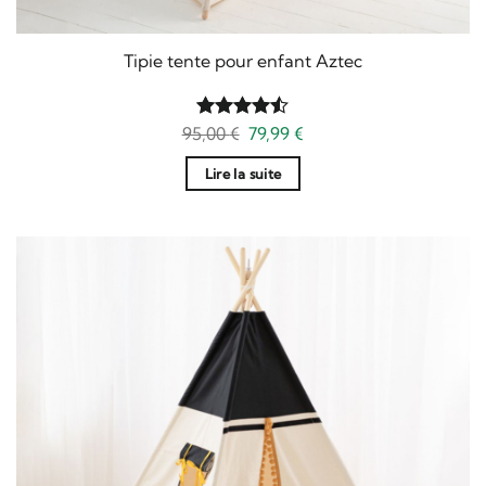
Tipie tente pour enfant Aztec
Le
Le
95,00
Note
€
4.5
79,99
€
prix
prix
sur 5
initial
actuel
Lire la suite
était :
est :
95,00 €.
79,99 €.