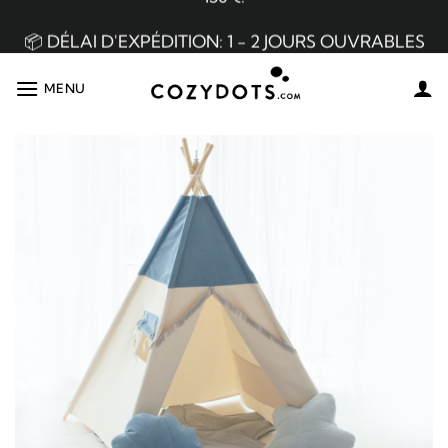
Passer
150 €.
au
contenu
📦 DÉLAI D'EXPÉDITION: 1 - 2 JOURS OUVRABLES
MENU
👌🏼 MEILLEURE QUALITÉ DU MARCHÉ