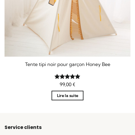
Tente tipi noir pour garçon Honey Bee
Note
99,00
5
sur
€
5
Lire la suite
Service clients