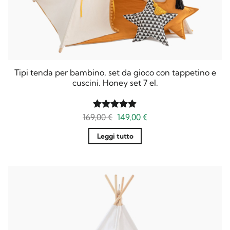
Tipi tenda per bambino, set da gioco con tappetino e
cuscini. Honey set 7 el.
Il
Il
169,00
Valutato
€
149,00
€
prezzo
prezzo
4.9
su 5
originale
attuale
Leggi tutto
era:
è:
169,00 €.
149,00 €.