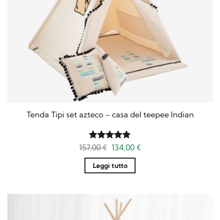
Tenda Tipi set azteco – casa del teepee Indian
Il
Il
157,00
Valutato
€
134,00
€
prezzo
prezzo
4.83
su 5
originale
attuale
Leggi tutto
era:
è:
157,00 €.
134,00 €.