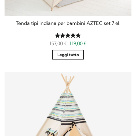
Tenda tipi indiana per bambini AZTEC set 7 el.
Il
Il
157,00
Valutato
€
119,00
5
€
prezzo
prezzo
su 5
originale
attuale
Leggi tutto
era:
è:
157,00 €.
119,00 €.