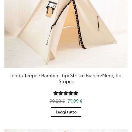
Tenda Teepee Bambini, tipi Strisce Bianco/Nero, tipi
Stripes
Il
Il
99,00
Valutato
€
79,99
5
€
prezzo
prezzo
su 5
originale
attuale
Leggi tutto
era:
è:
99,00 €.
79,99 €.