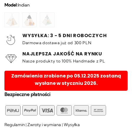
Model
:
Indian
WYSYŁKA: 3 - 5 DNI ROBOCZYCH
Darmowa dostawa już od 300 PLN
NAJLEPSZA JAKOŚĆ NA RYNKU
Nasze produkty to 100% Handmade z PL
Zamówienia zrobione po 05.12.2025 zostaną
wysłane w styczniu 2026.
Bezpieczne płatności
PayU
PayPal
Visa
MasterCard
Klarna
Bank
Transfer
Regulamin
Zwroty i wymiana
Wysyłka
|
|