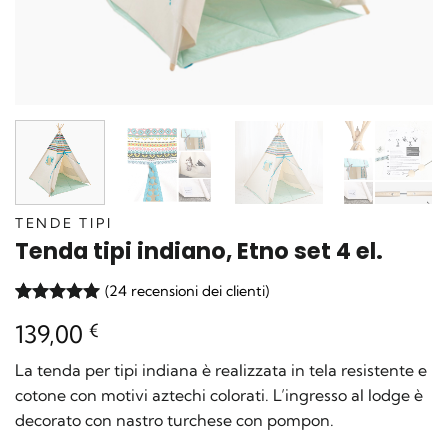
TENDE TIPI
Tenda tipi indiano, Etno set 4 el.
(
24
recensioni dei clienti)
Valutato
24
139,00
€
4.92
su 5
su base di
recensioni
La tenda per tipi indiana è realizzata in tela resistente e
cotone con motivi aztechi colorati. L’ingresso al lodge è
decorato con nastro turchese con pompon.