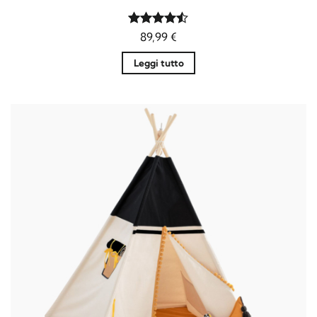
Valutato
89,99
€
4.5
su 5
Leggi tutto