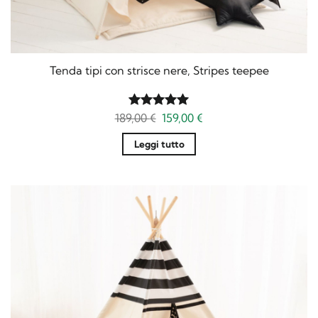
Tenda tipi con strisce nere, Stripes teepee
Il
Il
189,00
Valutato
€
159,00
5
€
prezzo
prezzo
su 5
originale
attuale
Leggi tutto
era:
è:
189,00 €.
159,00 €.