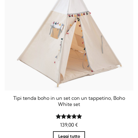
Tipi tenda boho in un set con un tappetino, Boho
White set
Valutato
139,00
€
4.9
su 5
Leggi tutto