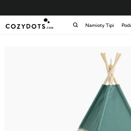
Skip
to
content
Namioty Tipi
Podu