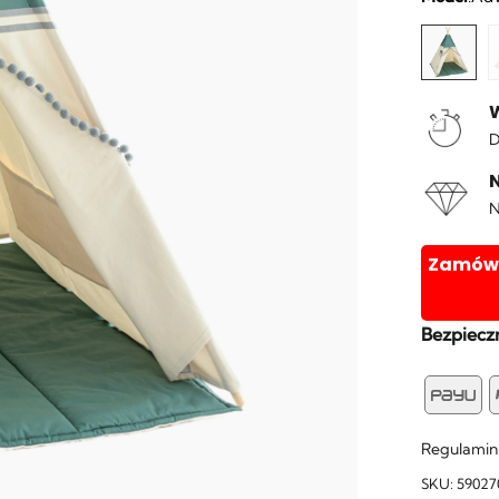
D
N
Zamówie
Bezpieczn
Pa
Regulamin
SKU:
59027