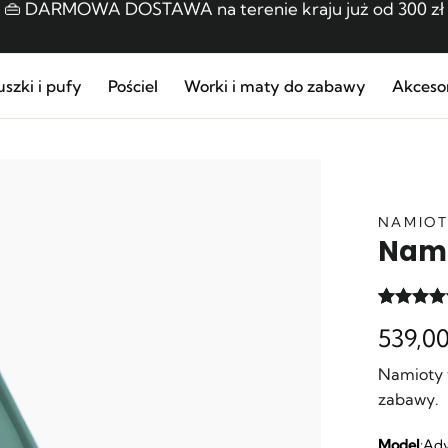
👜 DARMOWA DOSTAWA na terenie kraju już od 300 zł
📦 WYSYŁKA: 1 - 2 DNI ROBOCZE
szki i pufy
Pościel
Worki i maty do zabawy
Akceso
👌🏼 BEZPROBLEMOWE ZWROTY
NAMIOT
Nami
Oceniony
16
539,0
4.88
na 
na
podstawi
Namioty t
ocen
zabawy.
klientów
Model
:
Adv