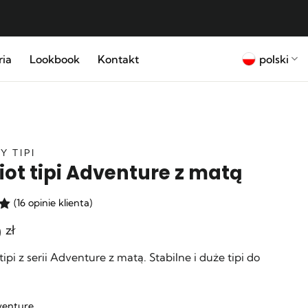
polski
ria
Lookbook
Kontakt
Y TIPI
ot tipi Adventure z matą
(
16
opinie klienta)
0
zł
5
e
ipi z serii Adventure z matą. Stabilne i duże tipi do
enture