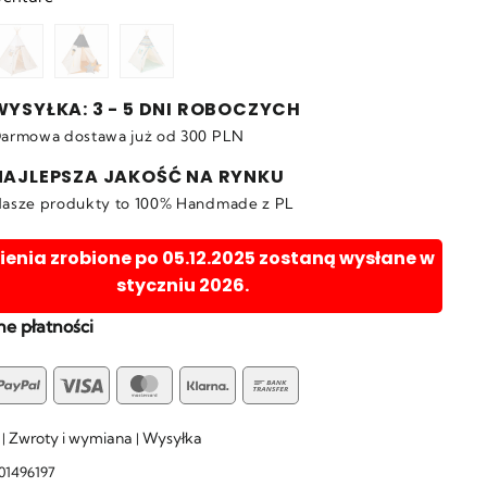
WYSYŁKA: 3 - 5 DNI ROBOCZYCH
armowa dostawa już od 300 PLN
NAJLEPSZA JAKOŚĆ NA RYNKU
asze produkty to 100% Handmade z PL
nia zrobione po 05.12.2025 zostaną wysłane w
styczniu 2026.
e płatności
yU
PayPal
Visa
MasterCard
Klarna
Bank
Transfer
Zwroty i wymiana
Wysyłka
|
|
01496197