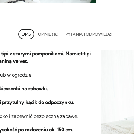
OPIS
OPINIE (16)
PYTANIA I ODPOWIEDZI
tipi z szarymi pomponikami. Namiot tipi
aniną velvet.
lub w ogrodzie.
 kieszonki na zabawki.
 i przytulny kącik do odpoczynku.
 oko i zapewnić bezpieczną zabawę.
sokość po rozłożeniu ok. 150 cm.