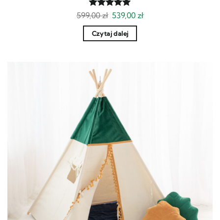
Pierwotna
Aktualna
599,00
Oceniony
zł
539,00
zł
cena
cena
5
na 5.
wynosiła:
wynosi:
Czytaj dalej
599,00 zł.
539,00 zł.