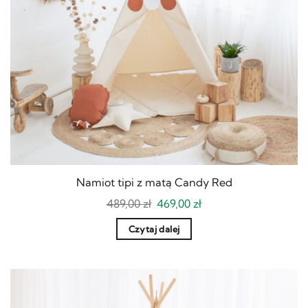
Namiot tipi z matą Candy Red
Pierwotna
Aktualna
489,00
zł
469,00
zł
cena
cena
wynosiła:
wynosi:
Czytaj dalej
489,00 zł.
469,00 zł.