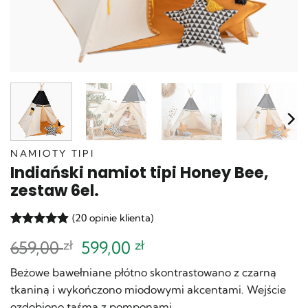
NAMIOTY TIPI
Indiański namiot tipi Honey Bee,
zestaw 6el.
(
20
opinie klienta)
Oceniony
20
Pierwotna
Aktualna
659,00
zł
599,00
zł
4.9
na 5
na
cena
cena
podstawie
Beżowe bawełniane płótno skontrastowano z czarną
wynosiła:
wynosi:
ocen
tkaniną i wykończono miodowymi akcentami. Wejście
659,00 zł.
599,00 zł.
klientów
ozdobiono taśmą z pomponami.