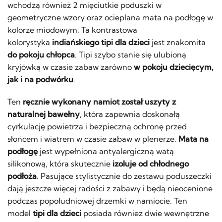
wchodzą również 2 mięciutkie poduszki w
geometryczne wzory oraz ocieplana mata na podłogę w
kolorze miodowym. Ta kontrastowa
kolorystyka
indiańskiego
tipi dla dzieci
jest znakomita
do pokoju chłopca
. Tipi szybo stanie się ulubioną
kryjówką w czasie zabaw zarówno
w pokoju dziecięcym,
jak i na podwórku
.
Ten
ręcznie wykonany namiot został uszyty z
naturalnej bawełny
, która zapewnia doskonałą
cyrkulację powietrza i bezpieczną ochronę przed
słońcem i wiatrem w czasie zabaw w plenerze.
Mata na
podłogę
jest wypełniona antyalergiczną watą
silikonową, która skutecznie
izoluje od chłodnego
podłoża
. Pasujące stylistycznie do zestawu poduszeczki
dają jeszcze więcej radości z zabawy i będą nieocenione
podczas popołudniowej drzemki w namiocie. Ten
model
tipi dla dzieci
posiada również dwie wewnętrzne