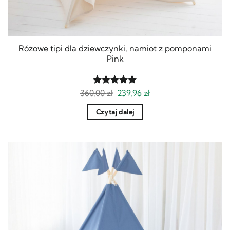
Różowe tipi dla dziewczynki, namiot z pomponami
Pink
Pierwotna
Aktualna
360,00
Oceniony
zł
239,96
zł
cena
cena
5
na 5.
wynosiła:
wynosi:
Czytaj dalej
360,00 zł.
239,96 zł.