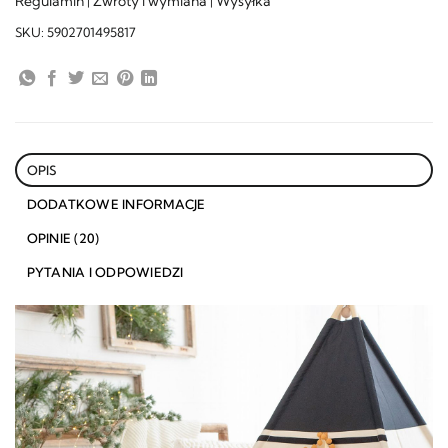
Regulamin
Zwroty i wymiana
Wysyłka
|
|
SKU:
5902701495817
OPIS
DODATKOWE INFORMACJE
OPINIE (20)
PYTANIA I ODPOWIEDZI