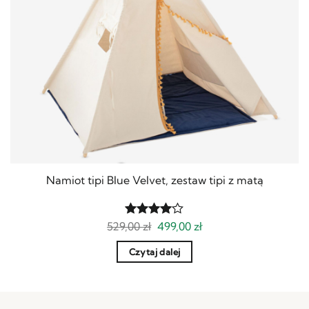
Namiot tipi Blue Velvet, zestaw tipi z matą
Pierwotna
Aktualna
529,00
Oceniony
zł
499,00
zł
cena
cena
4
na 5.
wynosiła:
wynosi:
Czytaj dalej
529,00 zł.
499,00 zł.