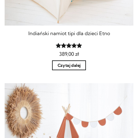
Indiański namiot tipi dla dzieci Etno
Oceniony
389,00
zł
5
na 5.
Czytaj dalej