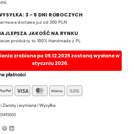
mi.
WYSYŁKA: 3 - 5 DNI ROBOCZYCH
armowa dostawa już od 300 PLN
NAJLEPSZA JAKOŚĆ NA RYNKU
asze produkty to 100% Handmade z PL
nia zrobione po 05.12.2025 zostaną wysłane w
styczniu 2026.
e płatności
yU
PayPal
Visa
MasterCard
Klarna
Bank
Transfer
Zwroty i wymiana
Wysyłka
|
|
01493035