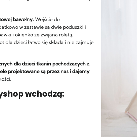
óżowej bawełny.
Wejście do
atkowo w zestawie są dwie poduszki i
wki i okienko ze zwijaną roletą.
 dla dzieci łatwo się składa i nie zajmuje
znych dla dzieci tkanin pochodzących z
le projektowane są przez nas i dajemy
kości.
ozyshop wchodzą: