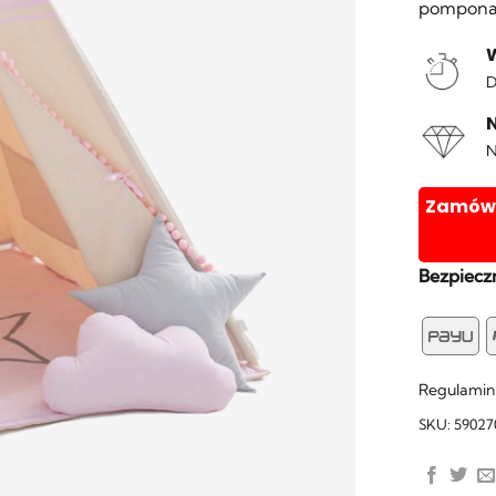
pompona
D
N
Zamówie
Bezpieczn
Pa
Regulamin
SKU:
59027