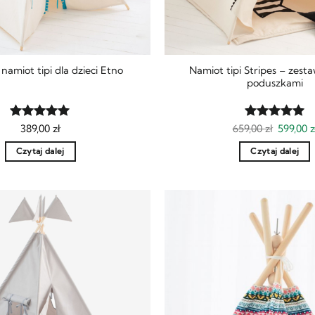
Namiot tipi Stripes – zesta
 namiot tipi dla dzieci Etno
poduszkami
Pierwot
Oceniony
389,00
zł
659,00
Oceniony
zł
599,00
z
cena
5
na 5.
5
na 5.
wynosiła
Czytaj dalej
Czytaj dalej
659,00 zł