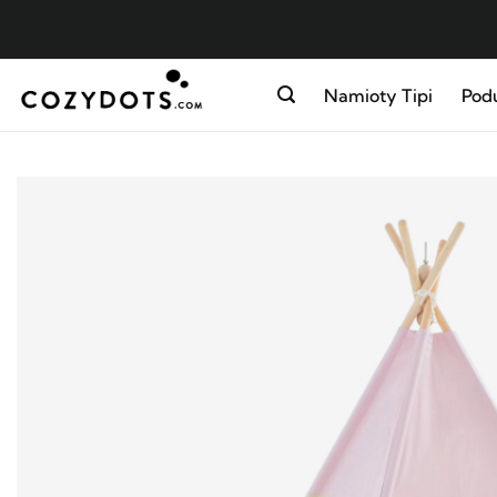
Skip
to
content
Namioty Tipi
Podu