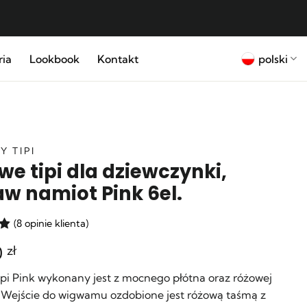
polski
ria
Lookbook
Kontakt
Y TIPI
we tipi dla dziewczynki,
aw namiot Pink 6el.
(
8
opinie klienta)
0
zł
5
e
pi Pink wykonany jest z mocnego płótna oraz różowej
 Wejście do wigwamu ozdobione jest różową taśmą z