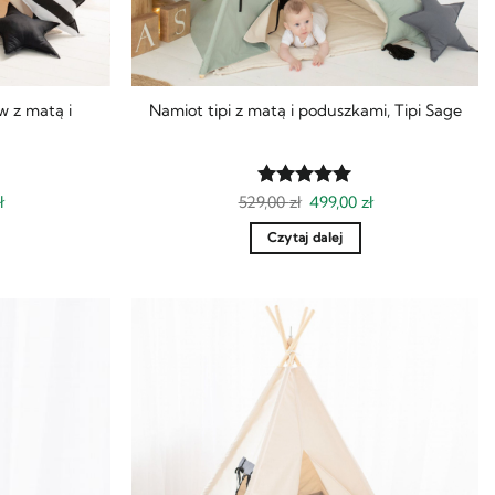
w z matą i
Namiot tipi z matą i poduszkami, Tipi Sage
na
Aktualna
Pierwotna
Aktualna
ł
529,00
Oceniony
zł
499,00
zł
cena
cena
cena
5
na 5.
:
wynosi:
wynosiła:
wynosi:
Czytaj dalej
.
599,00 zł.
529,00 zł.
499,00 zł.