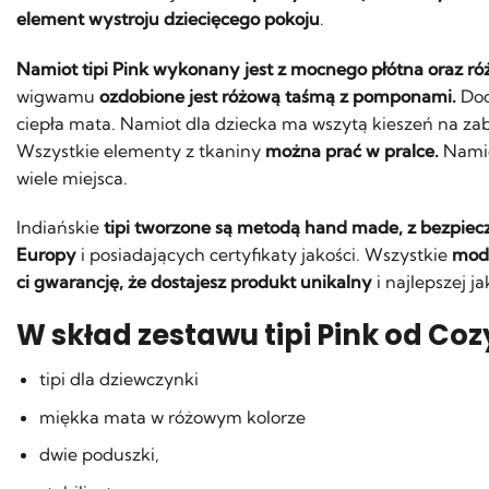
element wystroju dziecięcego pokoju
.
Namiot tipi Pink wykonany jest z mocnego płótna oraz r
wigwamu
ozdobione jest różową taśmą z pomponami.
Dod
ciepła mata. Namiot dla dziecka ma wszytą kieszeń na zaba
Wszystkie elementy z tkaniny
można prać w pralce.
Namiot
wiele miejsca.
Indiańskie
tipi tworzone są metodą hand made, z bezpiec
Europy
i posiadających certyfikaty jakości. Wszystkie
mode
ci gwarancję, że dostajesz produkt unikalny
i najlepszej ja
W skład zestawu tipi Pink od C
tipi dla dziewczynki
miękka mata w różowym kolorze
dwie poduszki,