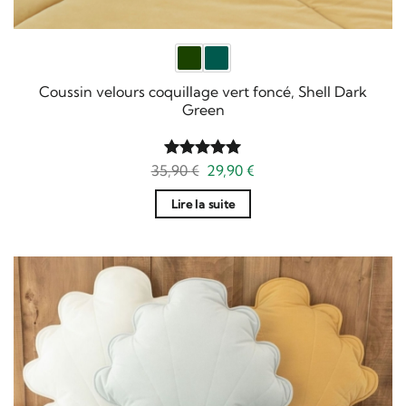
Coussin velours coquillage vert foncé, Shell Dark
Green
Le
Le
35,90
Note
€
5
29,90
sur
€
prix
prix
5
initial
actuel
Lire la suite
était :
est :
35,90 €.
29,90 €.