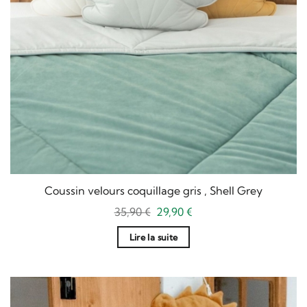
Coussin velours coquillage gris , Shell Grey
Le
Le
35,90
€
29,90
€
prix
prix
initial
actuel
Lire la suite
était :
est :
35,90 €.
29,90 €.