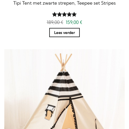
Tipi Tent met zwarte strepen, Teepee set Stripes
Oorspronkelijke
Huidige
189,00
Gewaardeerd
€
159,00
€
prijs
prijs
5
uit 5
was:
is:
Lees verder
189,00 €.
159,00 €.