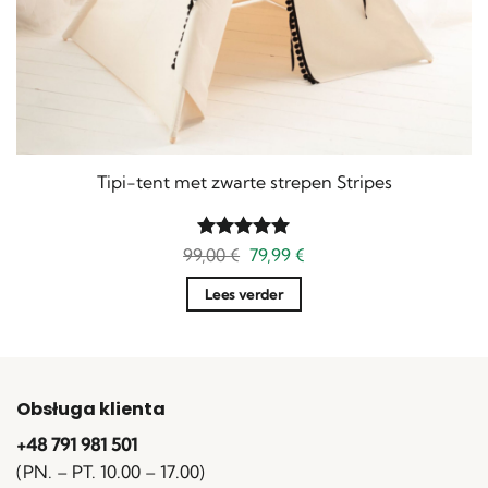
Tipi-tent met zwarte strepen Stripes
Oorspronkelijke
Huidige
99,00
Gewaardeerd
€
79,99
€
prijs
prijs
5
uit 5
was:
is:
Lees verder
99,00 €.
79,99 €.
Obsługa klienta
+48 791 981 501
(PN. – PT. 10.00 – 17.00)