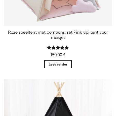
Roze speeltent met pompons, set Pink tipi tent voor
meisjes
Gewaardeerd
150,00
€
4.88
uit 5
Lees verder