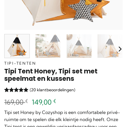
TIPI-TENTEN
Tipi Tent Honey, Tipi set met
speelmat en kussens
(
20
klantbeoordelingen)
Gewaardeerd
20
Oorspronkelijke
Huidige
169,00
€
149,00
€
4.9
op 5
gebaseerd
prijs
prijs
op
klant
Tipi set Honey by Cozyshop is een comfortabele privé-
was:
is:
waarderingen
ruimte om te spelen die elk kleintje nodig heeft. Onze
169,00 €.
149,00 €.
Tipi tent is een geweldig verjaardagscadeau voor een